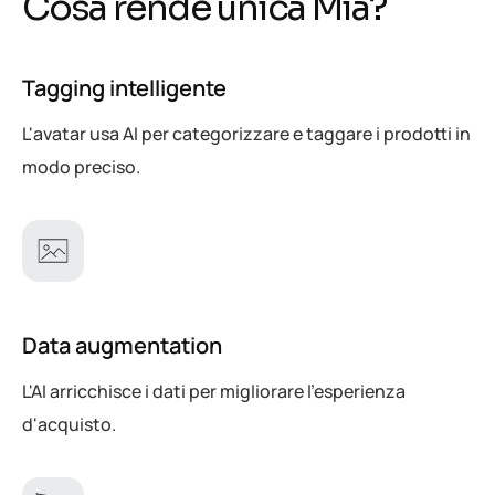
C
o
s
a
r
e
n
d
e
u
n
i
c
a
M
i
a
?
Tagging intelligente
L'avatar usa AI per categorizzare e taggare i prodotti in
modo preciso.
Data augmentation
L'AI arricchisce i dati per migliorare l'esperienza
d'acquisto.