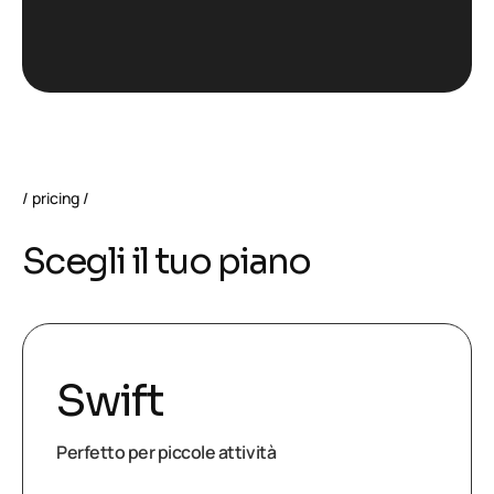
pricing
S
c
e
g
l
i
i
l
t
u
o
p
i
a
n
o
Swift
Perfetto per piccole attività