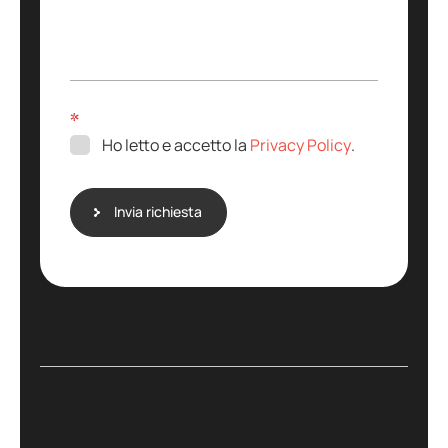
s
s
a
g
g
i
*
o
Ho letto e accetto la
Privacy Policy
.
Invia richiesta