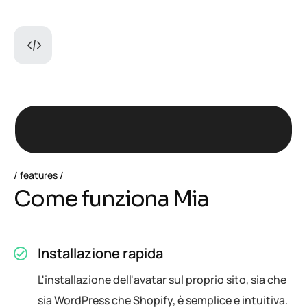
features
C
o
m
e
f
u
n
z
i
o
n
a
M
i
a
Installazione rapida
L'installazione dell'avatar sul proprio sito, sia che
sia WordPress che Shopify, è semplice e intuitiva.