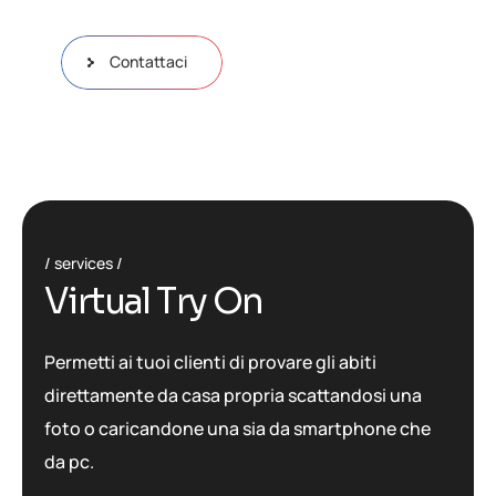
Contattaci
services
V
i
r
t
u
a
l
T
r
y
O
n
Permetti ai tuoi clienti di provare gli abiti
direttamente da casa propria scattandosi una
foto o caricandone una sia da smartphone che
da pc.