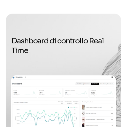
D
a
s
h
b
o
a
r
d
d
i
c
o
n
t
r
o
l
l
o
R
e
a
l
T
i
m
e