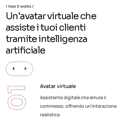
how it works
U
n
'
a
v
a
t
a
r
v
i
r
t
u
a
l
e
c
h
e
a
s
s
i
s
t
e
i
t
u
o
i
c
l
i
e
n
t
i
t
r
a
m
i
t
e
i
n
t
e
l
l
i
g
e
n
z
a
a
r
t
i
f
i
c
i
a
l
e
Avatar virtuale
01
Assistente digitale che emula il
commesso, offrendo un'interazione
realistica